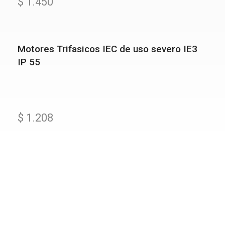
$
1.450
Motores Trifasicos IEC de uso severo IE3
IP 55
$
1.208